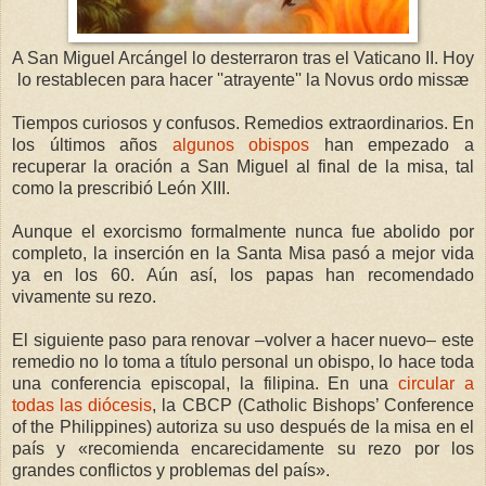
A San Miguel Arcángel lo desterraron tras el Vaticano II. Hoy
lo restablecen para hacer ''atrayente'' la Novus ordo miss
æ
Tiempos curiosos y confusos. Remedios extraordinarios. En
los últimos años
algunos obispos
han empezado a
recuperar la oración a San Miguel al final de la misa, tal
como la prescribió León XIII.
Aunque el exorcismo formalmente nunca fue abolido por
completo, la inserción en la Santa Misa pasó a mejor vida
ya en los 60. Aún así, los papas han recomendado
vivamente su rezo.
El siguiente paso para renovar –volver a hacer nuevo– este
remedio no lo toma a título personal un obispo, lo hace toda
una conferencia episcopal, la filipina. En una
circular a
todas las diócesis
, la CBCP (Catholic Bishops’ Conference
of the Philippines) autoriza su uso después de la misa en el
país y «recomienda encarecidamente su rezo por los
grandes conflictos y problemas del país».