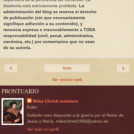
blasfemia está estrictamente prohibida.
La
administración del blog se reserva el derecho
de publicación (sin que necesariamente
signifique adhesión a su contenido), y
renuncia expresa e irrevocablemente a TODA
responsabilidad (civil, penal, administrativa,
canónica, etc.) por comentarios que no sean
de su autoría.
‹
›
Inicio
Ver versión web
PRONTUARIO
Miles Christi resístens
Exilio
Soldado raso dispuesto a la guerra por el Reino de
Jesús y María. mileschristi1958@yahoo.es
Ver todo mi perfil