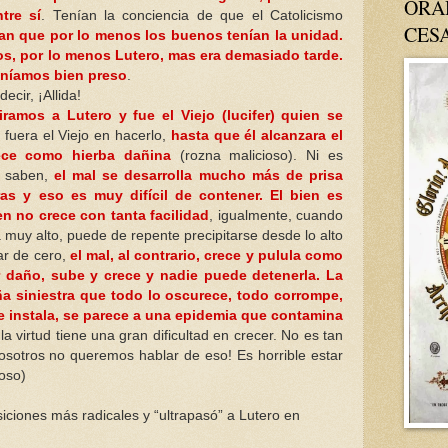
ORA
tre sí
. Tenían la conciencia de que el Catolicismo
CES
ban que por lo menos los buenos tenían la unidad.
s, por lo menos Lutero, mas era demasiado tarde.
eníamos bien preso
.
ecir, ¡Allida!
ramos a Lutero y fue el Viejo (lucifer) quien se
 fuera el Viejo en hacerlo,
hasta que él alcanzara el
rece como hierba dañina
(rozna malicioso). Ni es
s saben,
el mal se desarrolla mucho más de prisa
as y eso es muy difícil de contener. El bien es
en no crece con tanta facilidad
, igualmente, cuando
 muy alto, puede de repente precipitarse desde lo alto
ar de cero,
el mal, al contrario, crece y pulula como
er daño, sube y crece y nadie puede detenerla. La
a siniestra que todo lo oscurece, todo corrompe,
e instala, se parece a una epidemia que contamina
, la virtud tiene una gran dificultad en crecer. No es tan
 nosotros no queremos hablar de eso! Es horrible estar
ioso)
ciones más radicales y “ultrapasó” a Lutero en