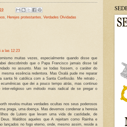
SED
19
mos
,
Herejes protestantes
,
Verdades Olvidadas
 a las 12:23
ernismo muitas vezes, especialmente quando disse que
abei descobrindo que o Papa Francisco jamais disse tal
undado no assunto. Mas se todas fossem, o caráter do
a a mesma essência redentora. Mas Oxalá pude me reparar
a santa fé católica com a Santa Confissão. Me retrato ,
s ecumênicas que dei a pouco tempo atrás, mas continuo
 inter-religioso um método mais radical de se pregar o
orth revelou muitas verdades ocultas nos seus poderosos
 uma praga, uma doença. Mas devemos condenar a heresia
filhos de Lutero que levam uma vida de castidade, de
 Deus. Malditos aqueles que A rejeitam como Rainha e
ão lançados no fogo eterno, onde, mesmo assim, reside a