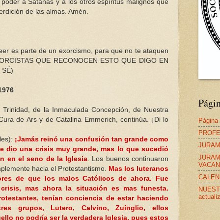
ino poder a Satanás y a los otros espíritus malignos que
erdición de las almas. Amén.
leer es parte de un exorcismo, para que no te ataquen
Y EXORCISTAS QUE RECONOCEN ESTO QUE DIGO EN
 SÉ)
1976
Pági
 Trinidad, de la Inmaculada Concepción, de Nuestra
ura de Ars y de Catalina Emmerich, continúa. ¡Di lo
Página 
PROFE
les):
¡Jamás reinó una confusión tan grande como
JURAM
se dio una crisis muy grande, mas lo que sucedió
JURAM
n en el seno de la Iglesia
. Los buenos continuaron
VACAN
mplemente hacia el Protestantismo.
Mas los luteranos
CALEN
ores de que los malos Católicos de ahora. Fue
crisis, mas ahora la situación es mas funesta.
NUESTR
actuali
rotestantes, tenían conciencia de estar haciendo
es grupos, Lutero, Calvino, Zuínglio, ellos
llo no podría ser la verdadera Iglesia, pues estos