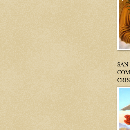
SAN
COM
CRI