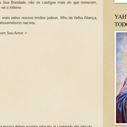
na Sua Bondade, não os castigue mais do que merecem,
 eé o Inferno.
YAH
ais pelos nossos irmãos judeus, filho da Velha Aliança,
TOD
tissemitismo nazista.
 com Seu Amor. +
uestas) deben guardar relación al contenido del artículo.