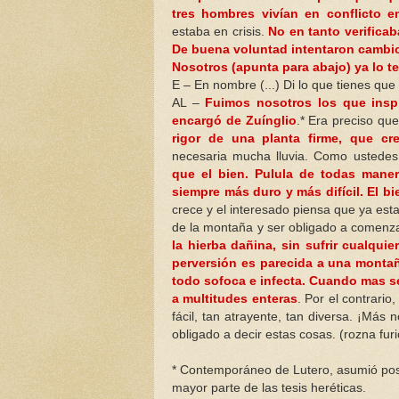
tres hombres vivían en conflicto en
estaba en crisis.
No en tanto verifica
De buena voluntad intentaron cambio
Nosotros (apunta para abajo) ya lo t
E – En nombre (...) Di lo que tienes que d
AL –
Fuimos nosotros los que inspi
encargó de Zuínglio
.* Era preciso que
rigor de una planta firme, que c
necesaria mucha lluvia. Como ustede
que el bien. Pulula de todas maner
siempre más duro y más difícil. El bi
crece y el interesado piensa que ya esta
de la montaña y ser obligado a comenz
la hierba dañina, sin sufrir cualqui
perversión es parecida a una montañ
todo sofoca e infecta. Cuando mas s
a multitudes enteras
. Por el contrario
fácil, tan atrayente, tan diversa. ¡Más
obligado a decir estas cosas. (rozna fur
* Contemporáneo de Lutero, asumió posi
mayor parte de las tesis heréticas.