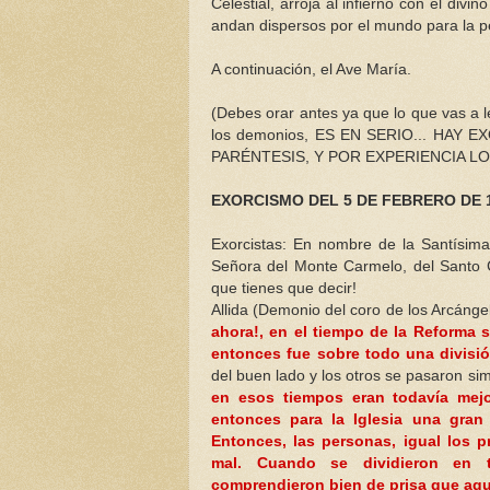
Celestial, arroja al infierno con el div
andan dispersos por el mundo para la p
A continuación, el Ave María.
(Debes orar antes ya que lo que vas a 
los demonios, ES EN SERIO... HA
PARÉNTESIS, Y POR EXPERIENCIA LO
EXORCISMO DEL 5 DE FEBRERO DE 
Exorcistas: En nombre de la Santísima
Señora del Monte Carmelo, del Santo C
que tienes que decir!
Allida (Demonio del coro de los Arcánge
ahora!, en el tiempo de la Reforma 
entonces fue sobre todo una divisió
del buen lado y los otros se pasaron si
en esos tiempos eran todavía mej
entonces para la Iglesia una gran 
Entonces, las personas, igual los p
mal. Cuando se dividieron en tr
comprendieron bien de prisa que aque