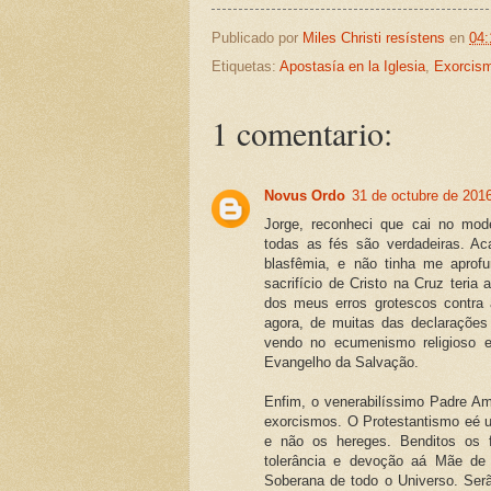
Publicado por
Miles Christi resístens
en
04:
Etiquetas:
Apostasía en la Iglesia
,
Exorcis
1 comentario:
Novus Ordo
31 de octubre de 2016
Jorge, reconheci que cai no mod
todas as fés são verdadeiras. Ac
blasfêmia, e não tinha me aprof
sacrifício de Cristo na Cruz teri
dos meus erros grotescos contra 
agora, de muitas das declaraçõe
vendo no ecumenismo religioso e
Evangelho da Salvação.
Enfim, o venerabilíssimo Padre Am
exorcismos. O Protestantismo eé
e não os hereges. Benditos os 
tolerância e devoção aá Mãe de
Soberana de todo o Universo. Ser